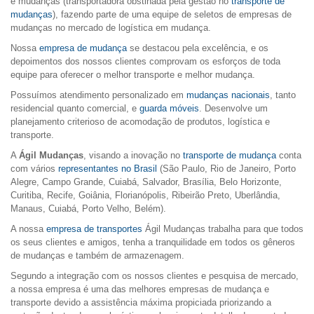
e mudanças (transportadora obstinada pela gestão no
transporte de
mudanças
), fazendo parte de uma equipe de seletos de empresas de
mudanças no mercado de logística em mudança.
Nossa
empresa de mudança
se destacou pela excelência, e os
depoimentos dos nossos clientes comprovam os esforços de toda
equipe para oferecer o melhor transporte e melhor mudança.
Possuímos atendimento personalizado em
mudanças nacionais
, tanto
residencial quanto comercial, e
guarda móveis
. Desenvolve um
planejamento criterioso de acomodação de produtos, logística e
transporte.
A
Ágil Mudanças
, visando a inovação no
transporte de mudança
conta
com vários
representantes no Brasil
(São Paulo, Rio de Janeiro, Porto
Alegre, Campo Grande, Cuiabá, Salvador, Brasília, Belo Horizonte,
Curitiba, Recife, Goiânia, Florianópolis, Ribeirão Preto, Uberlândia,
Manaus, Cuiabá, Porto Velho, Belém).
A nossa
empresa de transportes
Ágil Mudanças trabalha para que todos
os seus clientes e amigos, tenha a tranquilidade em todos os gêneros
de mudanças e também de armazenagem.
Segundo a integração com os nossos clientes e pesquisa de mercado,
a nossa empresa é uma das melhores empresas de mudança e
transporte devido a assistência máxima propiciada priorizando a