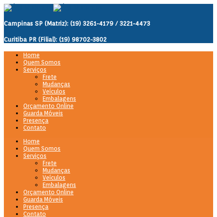
Campinas SP (Matriz): (19) 3261-4179 / 3221-4473
Curitiba PR (Filial): (19) 98702-3802
Home
Quem Somos
Serviços
Frete
Mudanças
Veículos
Embalagens
Orçamento Online
Guarda Móveis
Presença
Contato
Home
Quem Somos
Serviços
Frete
Mudanças
Veículos
Embalagens
Orçamento Online
Guarda Móveis
Presença
Contato