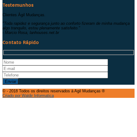
Testemunhos
Clientes Àgil Mudanças.
"Toda rapidez e segurança junto ao conforto fizeram de minha mudança
algo tranquilo, estou plenamente satisfeito."
- Marcio Rosa, lanhouses.net.br
Contato Rápido
© - 2018 Todos os direitos reservados à Agil Mudanças ®
Criado por Waldir Informatica