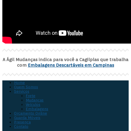
A Ágil Mudanças indica para você a Cagilplas que trabalha
com
Embalagens Descartáveis em Campinas
Home
Quem Somos
Serviços
Frete
Mudanças
Veículos
Embalagens
Orçamento Online
Guarda Móveis
Presença
Contato